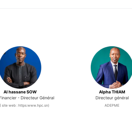
Al hassane SOW
Alpha THIAM
inancier - Directeur Général
Directeur général
 site web : https:www.hpc.sn)
ADEPME